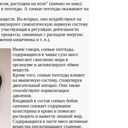
сом, растущим на поле" (
хатакэ но нику)
.
 в пептиды. А соевые пептиды оказывают на
еществ. Во-вторых, они воздействуют на
имулируют симпатическую нервную систему
, участвующая в регуляции деятельности
процессы, связанные с распадом энергии:
жения кишечника и т. п.).
Иначе говоря, соевые пептиды,
содержащиеся в чашке супа мисо
помогают сжиганию жира в
организме и активизируют обмен
веществ.
Кроме того, соевые пептиды влияют
на мышечную систему, стимулируя
двигательный аппарат. Они также
способствуют нормализации
давления.
Входящий в состав соевых бобов
сапонин снижает содержание
холестерина в крови и помогает
растворить и вывести лишний жир.
Содержащиеся в пасте мисо активные
вещества предотвращают старение,