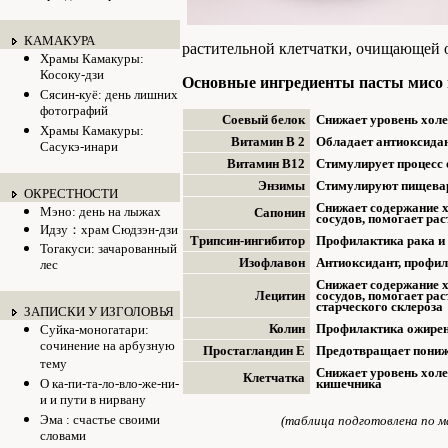
КАМАКУРА
растительной клетчатки, очищающей 
Храмы Камакуры:
Косоку-дзи
Основные ингредиенты пасты мисо 
Сясин-куё: день лишних
фотографий
Соевый белок
Снижает уровень холе
Храмы Камакуры:
Витамин B 2
Обладает антиоксида
Сасукэ-инари
Витамин B12
Стимулирует процесс 
Энзимы
Стимулируют пищева
ОКРЕСТНОСТИ
Снижает содержание х
Мэно: день на лыжах
Сапонин
сосудов, помогает ра
Идзу：храм Сюдзэн-дзи
Трипсин-ингибитор
Профилактика рака и
Тогакуси: зачарованный
Изофлавон
Антиоксидант, профил
лес
Снижает содержание х
Лецитин
сосудов, помогает ра
старческого склероза
ЗАПИСКИ У ИЗГОЛОВЬЯ
Колин
Профилактика ожирен
Суйка-моногатари:
сочинение на арбузную
Простагландин Е
Предотвращает пониж
тему
Снижает уровень холе
Клетчатка
О ка-пи-та-ло-вло-же-ни-
кишечника
и и пути в нирвану
Эма : счастье своими
(таблица подготовлена по 
словами