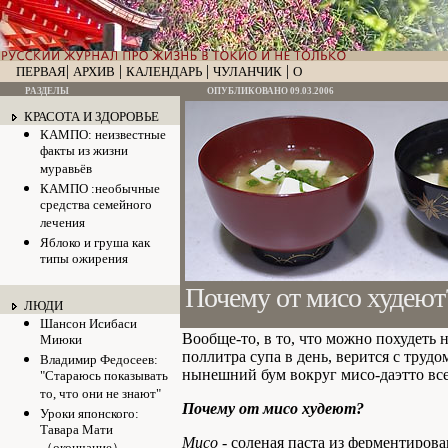
|
|
|
|
ПЕРВАЯ
АРХИВ
КАЛЕНДАРЬ
ЧУЛАНЧИК
О
РАЗДЕЛЫ
ОПУБЛИКОВАНО 09.03.2006
КРАСОТА И ЗДОРОВЬЕ
КАМПО: неизвестные
факты из жизни
муравьёв
КАМПО :необычные
средства семейного
лечения
Яблоко и груша как
типы ожирения
Почему от мисо худеют
ЛЮДИ
Шансон Исибаси
Вообще-то, в то, что можно похудеть 
Миюки
поллитра супа в день, верится с трудом
Владимир Федосеев:
нынешний бум вокруг мисо-даэтто все 
"Стараюсь показывать
то, что они не знают"
Почему от мисо худеют?
Уроки японского:
Тавара Мати
Мисо
- соленая паста из ферментирова