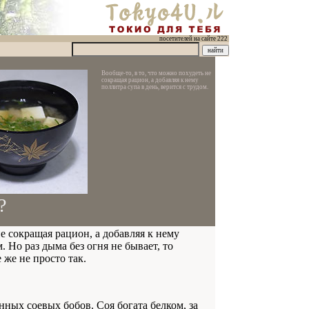
посетителей на сайте 222
Вообще-то, в то, что можно похудеть не
сокращая рацион, а добавляя к нему
поллитра супа в день, верится с трудом.
?
не сокращая рацион, а добавляя к нему
. Но раз дыма без огня не бывает, то
же не просто так.
нных соевых бобов. Соя богата белком, за