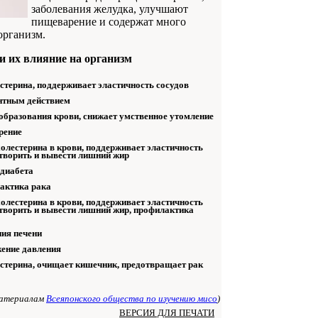
заболевания желудка, улучшают
пищеварение и содержат много
организм.
и их влияние на организм
стерина, поддерживает эластичность сосудов
нтным действием
образования крови, снижает умственное утомление
рение
олестерина в крови, поддерживает эластичность
створить и вывести лишний жир
 диабета
актика рака
олестерина в крови, поддерживает эластичность
створить и вывести лишний жир, профилактика
ия печени
ение давления
стерина, очищает кишечник, предотвращает рак
материалам
Всеяпонского общества по изучению мисо
)
ВЕРСИЯ ДЛЯ ПЕЧАТИ