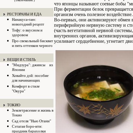
（окончание）
что японцы называют соевые бобы "мя
При ферментации белок превращается
РЕСТОРАНЫ И ЕДА
организм очень полезное воздействие.
Нанакуса-гаю:
Во-первых, они активизируют обмен в
новогодний рецепт
периферийную нервную систему и ст
Тофу: о вкусном и
(часть вегетативной нервной системы
здоровом
внутренних органов, активизирующая 
Про свекольный бисквит
усиливает сердцебиение, угнетает дви
и пять оттенков черного
ВЕЩИ И СТИЛЬ
"Мидзура": джинсы из
Японии
Ховайто дэй: пособие
для начинающих
Комфорт в стиле
"Окура"
ТОКИО
Землетрясение и жизнь в
Токио
Сад отеля "Нью Отани"
Сэтагая боро-ити:
праздник барахолки