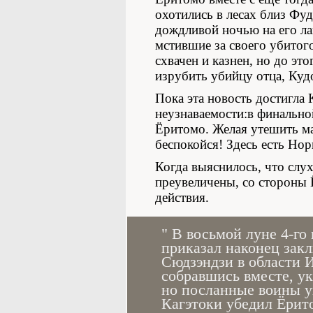
охотились в лесах близ Фу
дождливой ночью на его ла
мстившие за своего убитог
схвачен и казнен, но до эт
изрубить убийцу отца, Куд
Пока эта новость достигла 
неузнаваемости:в финально
Ёритомо. Желая утешить ма
беспокойся! Здесь есть Нор
Когда выяснилось, что слу
преувеличены, со стороны 
действия.
" В восьмой луне 4-го 
приказал наконец зак
Сюдзэндзи в области 
собравшись вместе, ук
но посланные воины у
Кагэтоки убедил Ёрито