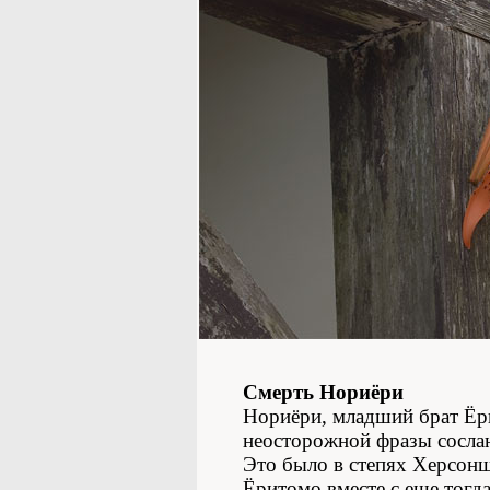
Смерть Нориёри
Нориёри, младший брат Ёри
неосторожной фразы сослан
Это было в степях Херсон
Ёритомо вместе с еще тогд