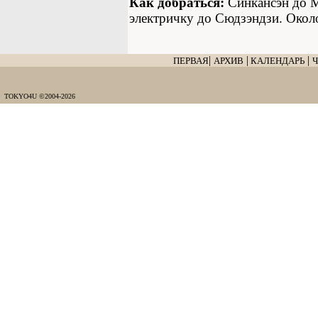
Как добраться:
Синкансэн до М
электричку до Сюдзэндзи. Около
|
|
|
ПЕРВАЯ
АРХИВ
КАЛЕНДАРЬ
TOKYO4U ©2004-2026