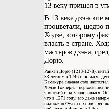
13 веку пришел в уп
В 13 веке дзэнские
процветали, щедро 
Ходзё, которому фа
власть в стране. Хо
мастеров дзэна, сре
Дорю.
Ранкэй Дорю (1213-1278), китай
33-летним в 1246 и остался здес
Камакуре сначала став настоятел
Ходзё Токиёри, - первосвящен
японский и натурализовался. Он
что в 1271 году, его даже заде
подножия Фудзи по подозрению 
побывало в Японии в 1269.