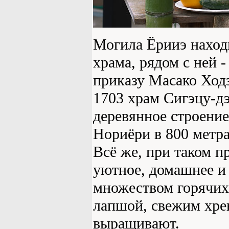
Могила Ёрииэ находи
храма, рядом с ней 
приказу Масако Ход
1703 храм Сигэцу-дэ
деревянное строение
Нориёри в 800 метра
Всё же, при таком 
уютное, домашнее и 
множеством горячих
лапшой, свежим хр
выращивают.