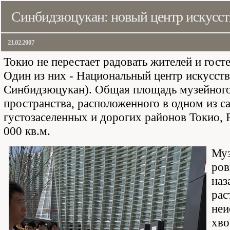
Синбидзюцукан: новый центр искусст
21.02.2007
Токио не перестает радовать жителей и гост
Один из них - Национальный центр искусст
Синбидзюцукан). Общая площадь музейног
пространства, расположенного в одном из с
густозаселенных и дорогих районов Токио, Р
000 кв.м.
Муз
ров
наз
рас
не
хво