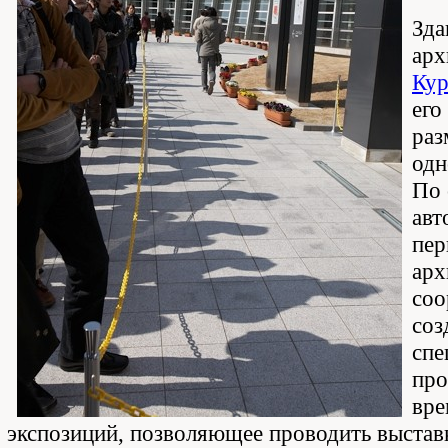
Зда
арх
Кур
его
раз
одн
По 
авт
пер
арх
соо
соз
спе
про
вр
экспозиций, позволяющее проводить выстав