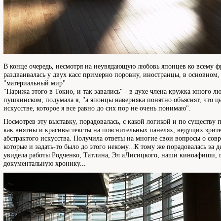
В конце очередь, несмотря на неувядающую любовь японцев ко всему ф
раздваивалась у двух касс примерно поровну, иностранцы, в основном
"материальный мир"
"Парижа этого в Токио, и так завались" - в духе члена кружка юного л
пушкинском, подумала я, "а японцы наверняка понятно объяснят, что 
искусстве, которое я все равно до сих пор не очень понимаю".
Посмотрев эту выставку, порадовалась, с какой логикой и по существу 
как внятны и красивы тексты на пояснительных панелях, ведущих зрит
абстрактого искусства. Получила ответы на многие свои вопросы о сов
которые и задать-то было до этого некому...К тому же порадовалась за д
увидела работы Родченко, Татлина, Эл аЛисицкого, наши киноафиши, 
документальную хронику...