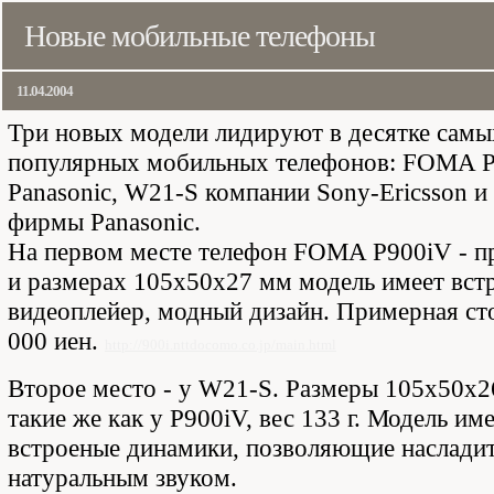
Новые мобильные телефоны
11.04.2004
Три новых модели лидируют в десятке самы
популярных мобильных телефонов: FOMA P
Panasonic, W21-S компании Sony-Ericsson и
фирмы Panasonic.
На первом месте телефон FOMA P900iV - пр
и размерах 105х50х27 мм модель имеет вст
видеоплейер, модный дизайн. Примерная ст
000 иен.
http://900i.nttdocomo.co.jp/main.html
Второе место - у W21-S. Размеры 105х50х26
такие же как у P900iV, вес 133 г. Модель им
встроеные динамики, позволяющие наслади
натуральным звуком.