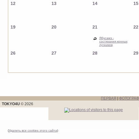
12
13
14
15
19
20
21
22
Ябусамэ -
состязания конных
лучников
26
27
28
29
ПЕРВАЯ
|
ФОТОГРА
TOKYO4U
© 2026
(
Удалить все cookies этого сайта
)