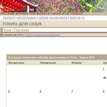
ПЕРВАЯ
|
ФОТОГРАФИИ
|
АРХИВ
|
КАЛЕНДАРЬ
|
ФОРУМ
|
О
ТОКИО ДЛЯ CЕБЯ
Поиск
Участники
|
Вы вошли как гость. (
войти
|
зарегистрироваться
)
Календарь интересных событий, происходящих в Токио - Апрель 2026
Воскресенье
Понедельник
Вторник
Ср
1
5
6
7
8